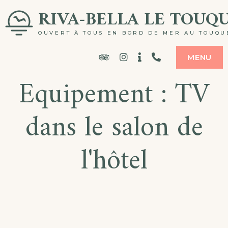
Skip
RIVA-BELLA LE TOUQ
to
OUVERT À TOUS EN BORD DE MER AU TOUQU
content
Tripadvisor
Instagram
Office
07
MENU
Equipement :
TV
du
87
Tourisme
45
dans le salon de
35
22
l'hôtel