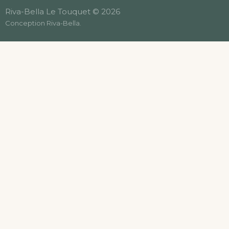
Riva-Bella Le Touquet © 2026
Conception
Riva-Bella
.