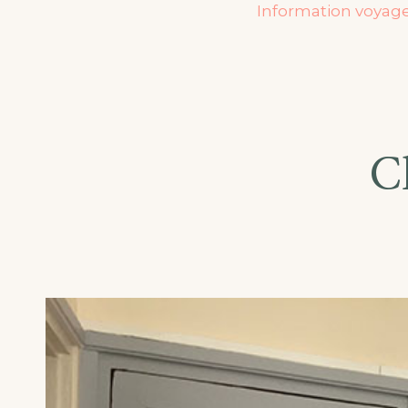
Information voyag
C