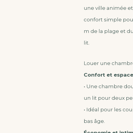
une ville animée e
confort simple pou
m de la plage et d
lit.
Louer une chambre 
Confort et espac
• Une chambre dou
un lit pour deux pe
• Idéal pour les co
bas âge.
Économie et intim