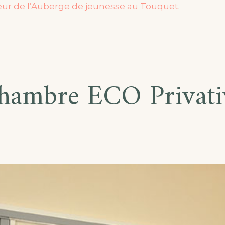
eur de l’Auberge de jeunesse au Touquet
.
hambre ECO Privati