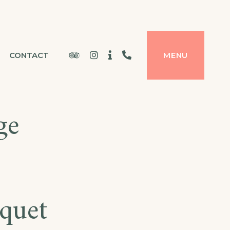
Tripadvisor
Instagram
Office
07
CONTACT
MENU
du
87
Tourisme
45
ge
35
22
quet